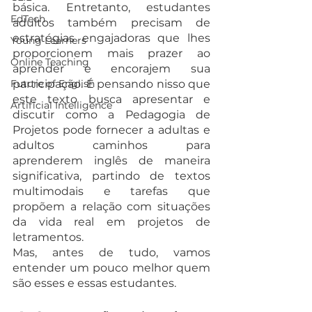
básica. Entretanto, estudantes 
EdTech
adultos também precisam de 
estratégias engajadoras que lhes 
Young Learners
proporcionem mais prazer ao 
Online Teaching
aprender e encorajem sua 
Future of English
participação. É pensando nisso que 
este texto busca apresentar e 
Artificial Intelligence
discutir como a Pedagogia de 
Projetos pode fornecer a adultas e 
adultos caminhos para 
aprenderem inglês de maneira 
significativa, partindo de textos 
multimodais e tarefas que 
propõem a relação com situações 
da vida real em projetos de 
letramentos.
Mas, antes de tudo, vamos 
entender um pouco melhor quem 
são esses e essas estudantes.