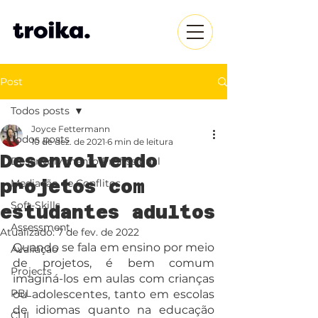
Post
Todos posts
Joyce Fettermann
Todos posts
10 de dez. de 2021
6 min de leitura
Desenvolvendo
Desenvolvimento Profissional
projetos com
Mediação de Conflitos
Soft-Skills
estudantes adultos
Assessment
Atualizado:
7 de fev. de 2022
Quando se fala em ensino por meio 
Avaliação
de projetos, é bem comum 
Projects
imaginá-los em aulas com crianças 
PBL
ou adolescentes, tanto em escolas 
de idiomas quanto na educação 
CLIL