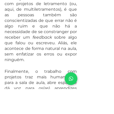
com projetos de letramento (ou, 
aqui, de multiletramentos), é que 
as pessoas também são 
conscientizadas de que errar não é 
algo ruim e que não há a 
necessidade de se constranger por 
receber um 
feedback 
sobre algo 
que falou ou escreveu. Aliás, ele 
acontece de forma natural na aula, 
sem enfatizar os erros ou expor 
ninguém.
Finalmente, o trabalho com 
projetos traz mais humanidade 
para a sala de aula, abre espaço e 
dá voz para os(as) aprendizes 
mostrarem o que sabem de forma 
dialógica e aberta, valorizando suas 
experiências de vida. Por isso é tão 
prazeroso desenvolvê-los com 