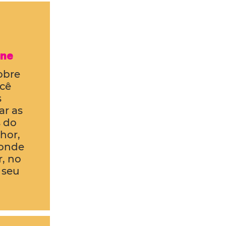
ne
obre
cê
s
ar as
 do
hor,
 onde
, no
 seu