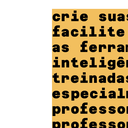
crie sua
facilite
as ferra
inteligê
treinada
especial
professo
professo