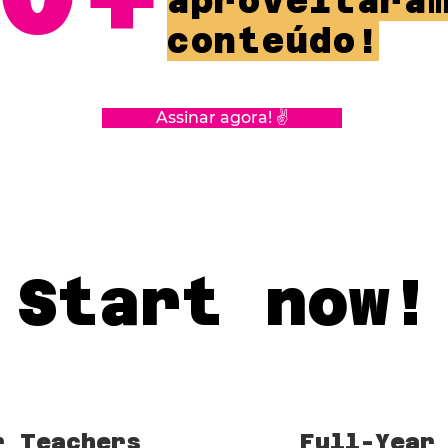
aproveitara
conteúdo!
Assinar agora! ✌️
Start now!
r Teachers
Full-Year