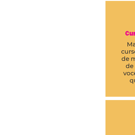
Cu
Ma
curs
de m
de
voc
q