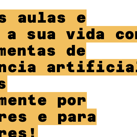
s aulas e
 a sua vida co
mentas de
ncia artificia
s
mente por
res e para
res!