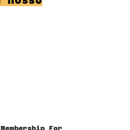
m nosso
 Membership For