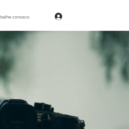
login
abalhe conosco