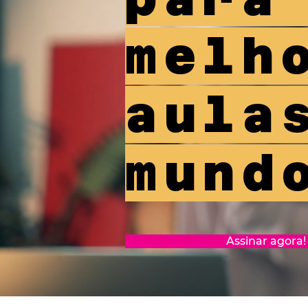
melh
aula
mundo
Assinar agora! 