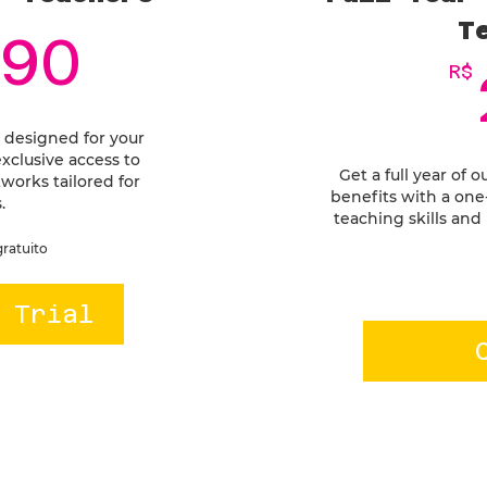
T
42,90R$
90
R$
 designed for your
xclusive access to
Get a full year of
works tailored for
benefits with a on
.
teaching skills and
gratuito
 Trial