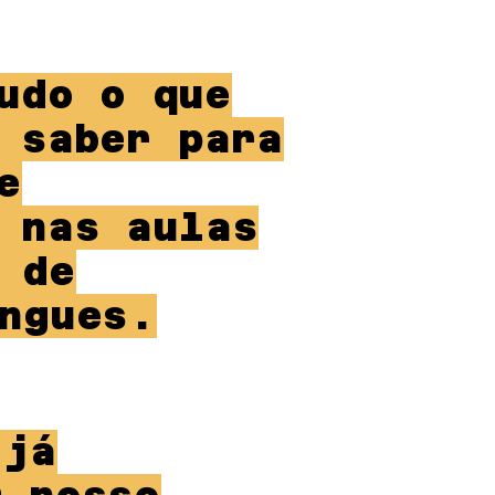
udo o que
 saber para
e
 nas aulas
 de
ngues.
 já