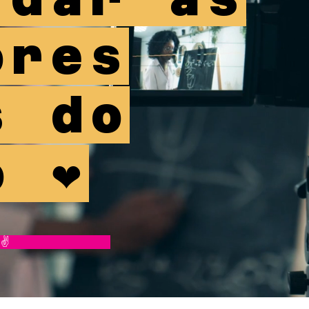
ores
s do
 ❤️
✌️