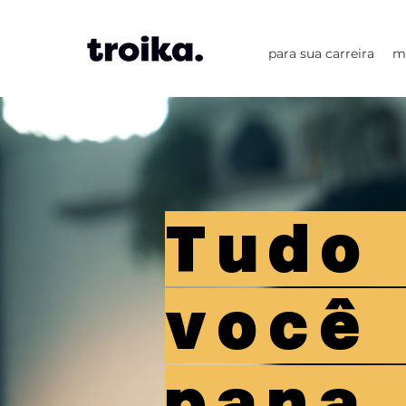
para sua carreira
m
Tudo
você
para