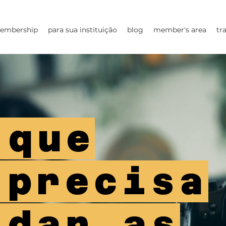
embership
para sua instituição
blog
member's area
tr
 que
 precisa
 dar as