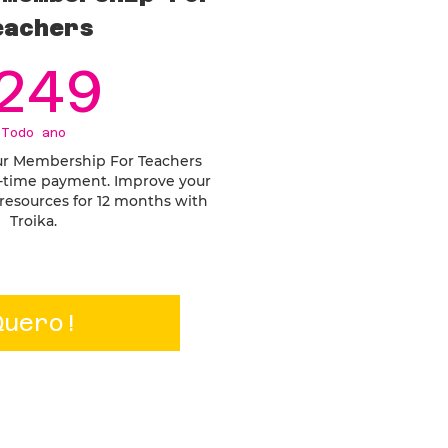
eachers
249R$
249
Todo ano
 our Membership For Teachers
e-time payment. Improve your
 resources for 12 months with
Troika.
Quero!