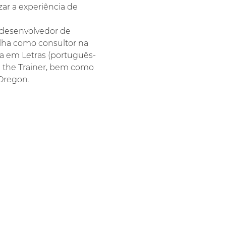
ar a experiência de 
, desenvolvedor de 
alha como consultor na 
ra em Letras (português-
n the Trainer, bem como 
 Oregon.