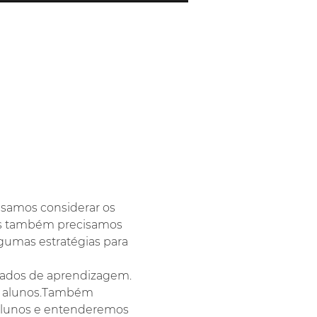
isamos considerar os 
mas também precisamos 
lgumas estratégias para 
ltados de aprendizagem. 
us alunos.Também 
 alunos e entenderemos 