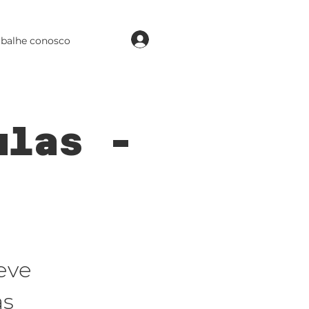
login
abalhe conosco
ulas -
eve
as