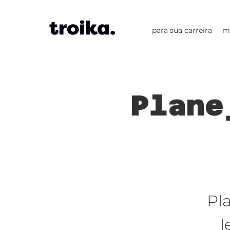
para sua carreira
m
Plane
Pl
l