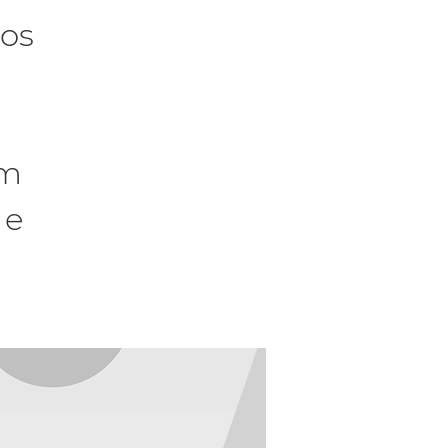
 os
ém
 e
.