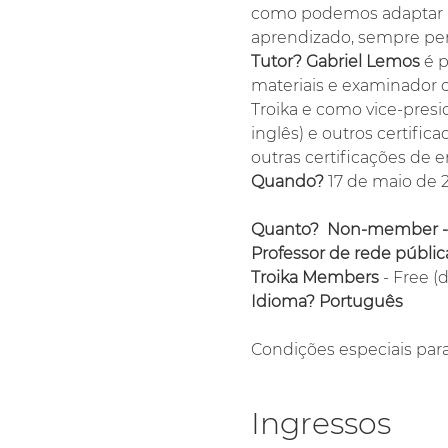
como podemos adaptar as 
aprendizado, sempre pens
Tutor?
Gabriel Lemos
 é 
materiais e examinador o
Troika e como vice-presi
inglês) e outros certifi
outras certificações de 
Quando? 
17 de maio de 2
Quanto?  Non-member -
Professor de rede pública
Troika Members 
- Free 
Idioma? Português
Condições especiais par
Ingressos