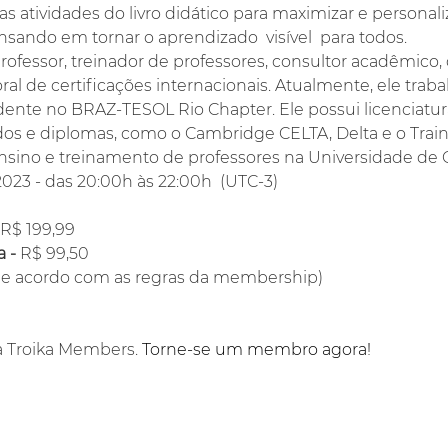
atividades do livro didático para maximizar e personaliz
ando em tornar o aprendizado  visível  para todos.
professor, treinador de professores, consultor acadêmico
ral de certificações internacionais. Atualmente, ele trab
dente no BRAZ-TESOL Rio Chapter. Ele possui licenciatu
cados e diplomas, como o Cambridge CELTA, Delta e o Trai
ensino e treinamento de professores na Universidade de
023 - das 20:00h às 22:00h  (UTC-3) 
R$ 199,99
 -
 R$ 99,50
(de acordo com as regras da membership)
a Troika Members. 
Torne-se um membro agora!