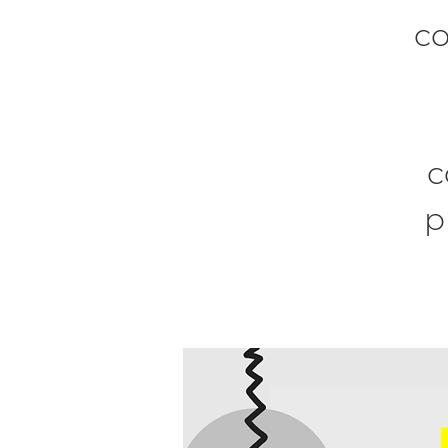
co
c
p