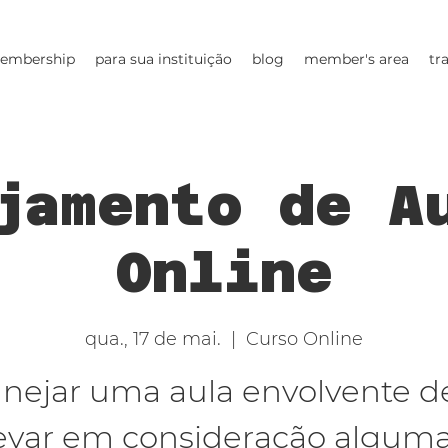
embership
para sua instituição
blog
member's area
tr
jamento de A
Online
qua., 17 de mai.
  |  
Curso Online
anejar uma aula envolvente d
evar em consideração algum