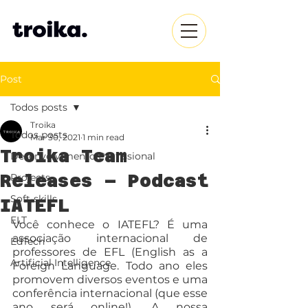
Post
Todos posts
Troika
Todos posts
Mar 30, 2021
1 min read
Troika Team
Desenvolvimento Profissional
Releases – Podcast
Projects
Soft-skills
IATEFL
ELT
Você conhece o IATEFL? É uma 
associação internacional de 
EdTech
professores de EFL (English as a 
Artificial Intelligence
Foreign Language. Todo ano eles 
promovem diversos eventos e uma 
conferência internacional (que esse 
ano será online!). A nossa 