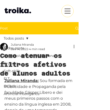
Post
Todos posts
Juliana Miranda
Todos posts
Jan 14, 2022
4 min read
Como atenuar os
Desenvolvimento Profissional
filtros afetivos
Projects
Soft-skills
de alunos adultos
ELT
Juliana Miranda:
Sou formada em 
EdTech
Publicidade e Propaganda pela 
faculdade Cásper Líbero e dei 
Artificial Intelligence
meus primeiros passos com o 
ensino da língua inglesa em 2008, 