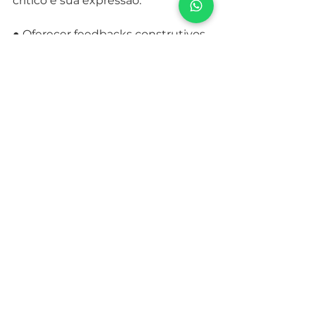
crítico e sua expressão.
● Oferecer feedbacks construtivos 
quando erros ou deslizes 
acontecem,
normalizando a tentativa e erro. 
Identificar quais erros ou deslizes
precisam ser trabalhados e em 
quais momentos, pois quando 
corrigimos
excessivamente nossos alunos 
parte da sua autoconfiança é
comprometida.
● Contemplar saberes prévios e 
utilizá-los como caminhos para 
novos
aprendizados. Partir do saber 
prévio para desenvolver um 