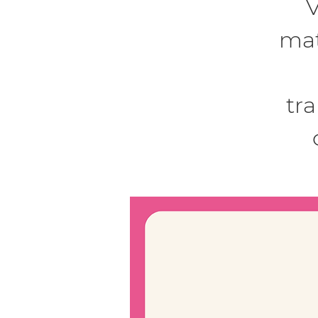
V
mat
tr