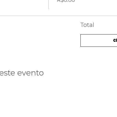
R$0.00
Total
C
este evento