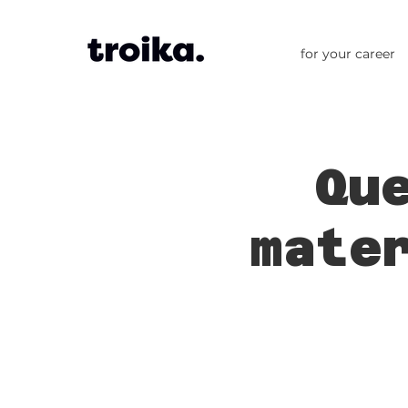
for your career
Qu
mate