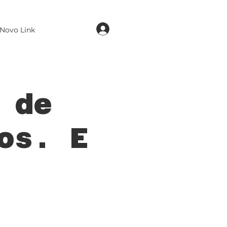
login
Novo Link
 de
os. E