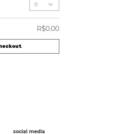
0
R$0.00
heckout
social media