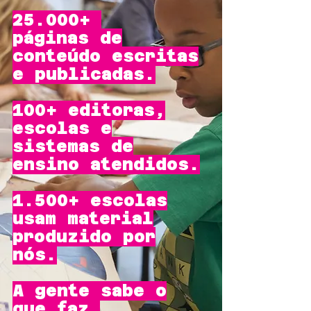
25.000+
páginas de
conteúdo escritas
e publicadas.
100+ editoras,
escolas e
sistemas de
ensino atendidos.
1.500+ escolas
usam material
produzido por
nós.
A gente sabe o
que faz.