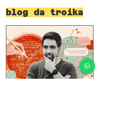
blog da troika
Paulo Dantas
17 de jun.
2 min de leitura
Artificial Intelligence
Pra quê IA *não* serve
na sala de aula.