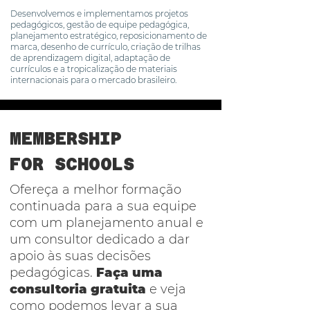
Desenvolvemos e implementamos projetos
pedagógicos, gestão de equipe pedagógica,
planejamento estratégico, reposicionamento de
marca, desenho de currículo, criação de trilhas
de aprendizagem digital, adaptação de
currículos e a tropicalização de materiais
internacionais para o mercado brasileiro.
MEMBERSHIP
FOR SCHOOLS
Ofereça a melhor formação
continuada para a sua equipe
com um planejamento anual e
um consultor dedicado a dar
apoio às suas decisões
pedagógicas.
Faça uma
consultoria gratuita
e veja
como podemos levar a sua