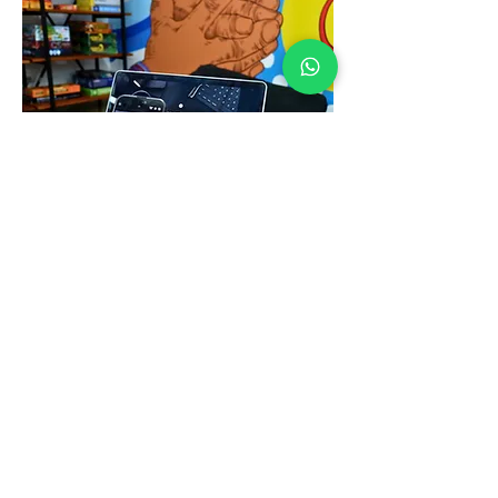
Esse é um parágrafo. Clique em
"Editar Texto" ou clique 2 vezes na
caixa de texto para editar o
conteúdo e adicionar as
informações que deseja
compartilhar com os seus
visitantes.