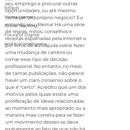
seu emprego e procurar outras 
EdTech
oportunidades, ou até mesmo 
Young Learners
começar seu próprio negócio? Eu 
entendo seu dilema! Há uma série 
Online Teaching
de regras, mitos, conselhos e 
Future of English
receitas espalhadas pela internet e 
Artificial Intelligence
por livros de autoajuda sobre fazer 
uma mudança de carreira ou 
tomar esse tipo de decisão 
profissional. No entanto, no meio 
de tantas publicações, não parece 
haver um claro consenso sobre o 
que é "certo". Acredito que um dos 
motivos pelos quais exista uma 
proliferação de ideais relacionadas 
ao momento mais apropriado ou a 
maneira mais correta para se fazer 
um movimento desses se deva 
exatamente ao fato de que não há 