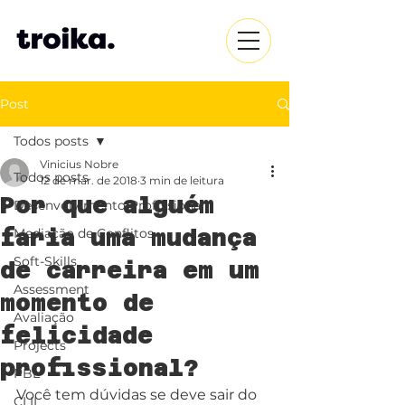
Post
Todos posts
Vinicius Nobre
Todos posts
12 de mar. de 2018
3 min de leitura
Por que alguém
Desenvolvimento Profissional
faria uma mudança
Mediação de Conflitos
Soft-Skills
de carreira em um
Assessment
momento de
Avaliação
felicidade
Projects
profissional?
PBL
Você tem dúvidas se deve sair do 
CLIL