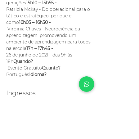
gerações
15h10 – 15h55 -
Patricia Mckay - Do operacional para o 
tático e estratégico: por que e 
como
16h05 – 16h50 - 
 Virginia Chaves - Neurociência da 
aprendizagem: promovendo um 
ambiente de aprendizagem para todos 
na escola
17h – 17h45 -
26 de junho de 2021 - das 9h às 
18h
Quando? 
 Evento Gratuito
Quanto? 
Português
Idioma? 
Ingressos
Vendas encerradas
Tipo de ingresso
Troika Day: Management