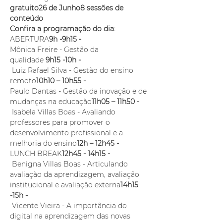
gratuito
26 de Junho
8 sessões de 
conteúdo
Confira a programação do dia:
ABERTURA
9h -9h15 - 
Mônica Freire - Gestão da 
qualidade 
9h15 -10h - 
 Luiz Rafael Silva - Gestão do ensino 
remoto
10h10 – 10h55 -
Paulo Dantas - Gestão da inovação e de 
mudanças na educação
11h05 – 11h50 - 
 Isabela Villas Boas - Avaliando 
professores para promover o 
desenvolvimento profissional e a 
melhoria do ensino
12h – 12h45 -
LUNCH BREAK
12h45 - 14h15 - 
 Benigna Villas Boas - Articulando 
avaliação da aprendizagem, avaliação 
institucional e avaliação externa
14h15 
-15h -
 Vicente Vieira - A importância do 
digital na aprendizagem das novas 