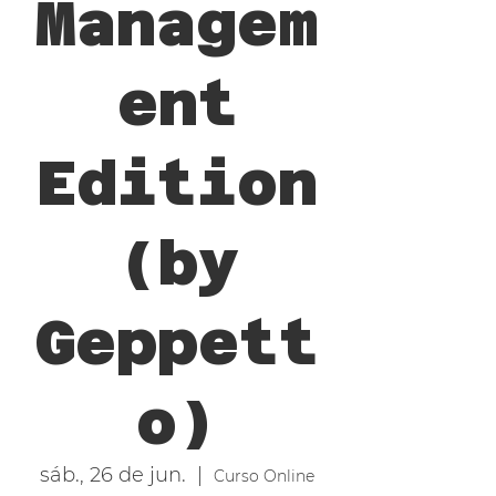
Managem
ent
Edition
(by
Geppett
o)
sáb., 26 de jun.
  |  
Curso Online