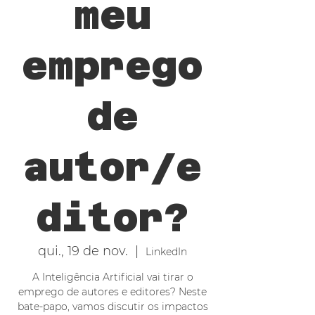
meu
emprego
de
autor/e
ditor?
qui., 19 de nov.
  |  
LinkedIn
A Inteligência Artificial vai tirar o
emprego de autores e editores? Neste
bate-papo, vamos discutir os impactos