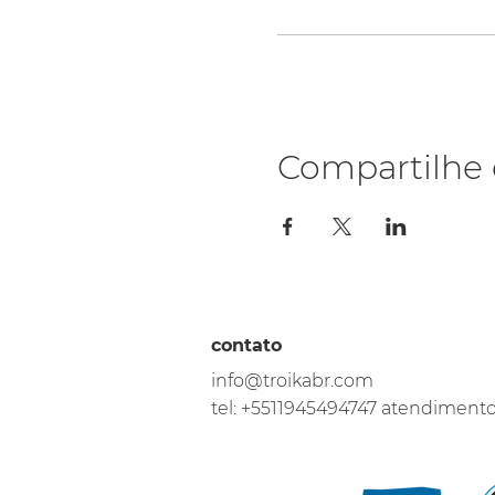
Compartilhe 
contato
info@troikabr.com
tel: +5511945494747 atendiment