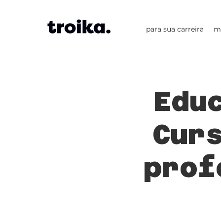
para sua carreira
m
Edu
Cur
prof