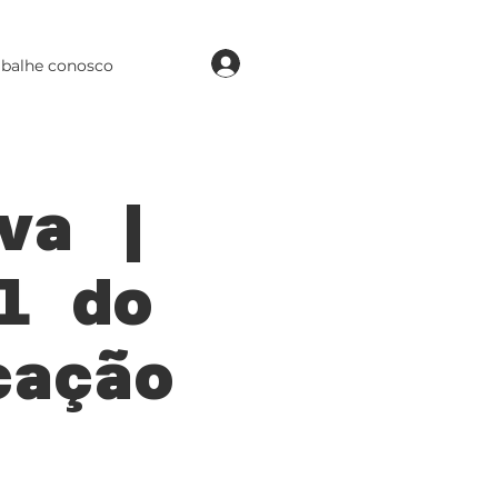
login
abalhe conosco
va |
l do
cação