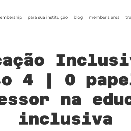
embership
para sua instituição
blog
member's area
tr
cação Inclusi
so 4 | O pape
essor na edu
inclusiva