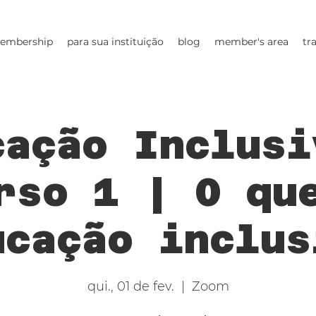
embership
para sua instituição
blog
member's area
tr
cação Inclusi
rso 1 | O qu
ucação inclus
qui., 01 de fev.
  |  
Zoom