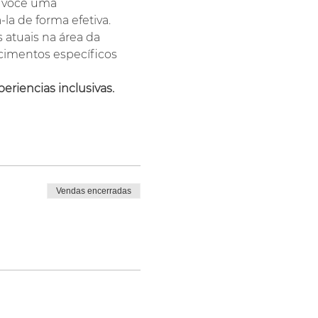
a você uma 
a de forma efetiva. 
 atuais na área da 
ecimentos específicos 
eriencias inclusivas. 
Vendas encerradas