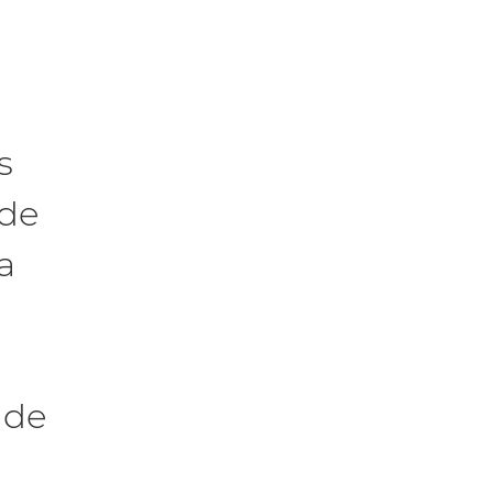
s
 de
a
 de