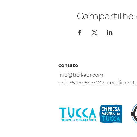
Compartilhe 
contato
info@troikabr.com
tel: +5511945494747 atendiment