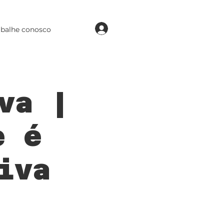
login
abalhe conosco
va |
e é
iva