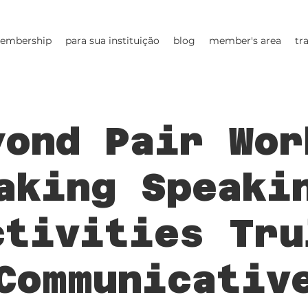
embership
para sua instituição
blog
member's area
tr
yond Pair Wor
aking Speaki
ctivities Tru
Communicativ