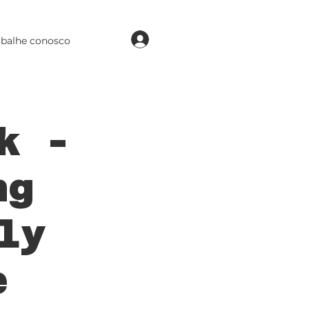
login
abalhe conosco
k -
ng
ly
e