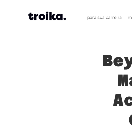
para sua carreira
m
Be
M
A