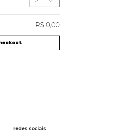
0
R$ 0,00
heckout
redes sociais