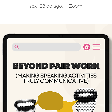
sex., 28 de ago.
  |  
Zoom